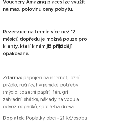
Vouchery Amazing places lze využít
na max. polovinu ceny pobytu.
Rezervace na termín více než 12
měsíců dopředu je možná pouze pro
klienty, kteří k nám již přijíždějí
opakovaně.
Zdarma:
připojení na internet, ložní
prádlo, ručníky, hygienické potřeby
(mýdlo, toaletní papír), fén, gril,
zahradní lehátka, náklady na vodu a
odvoz odpadků, spotřeba dřeva
Doplatek
: Poplatky obci - 21 Kč/osoba
starší 18 let/noc