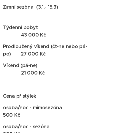
Zimní sezóna (3.1.- 15.3)
Týdenní pobyt
43 000 Kč
Prodloužený víkend (čt-ne nebo pá-
po) 27 000 Kč
Víkend (pá-ne)
21 000 Kč
Cena přistýlek
osoba/noc - mimosezóna
500 Kč
osoba/noc - sezóna