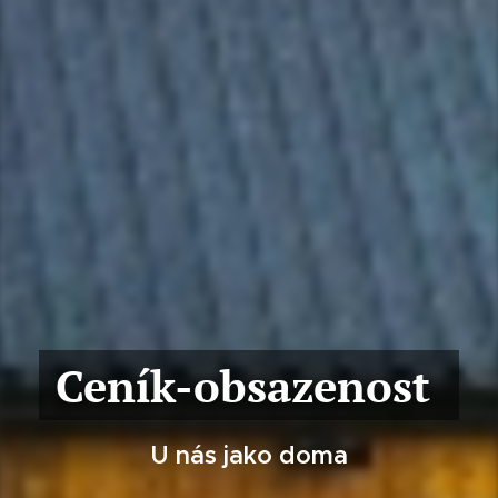
Ceník-obsazenost
U nás jako doma